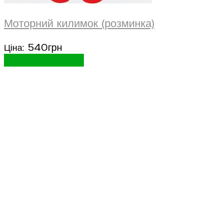
Моторний килимок (розминка)
540
грн
Ціна:
Додати в кошик