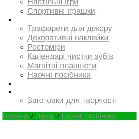
Настільні ігри
Спортивні іграшки
Декор
Трафарети для декору
Декоративні наклейки
Ростоміри
Календарі чистки зубів
Магнітні планшети
Наочні посібники
Електронний матеріал
Творчість та канцтовари
Заготовки для творчості
Головна
/
Декор
/
Наочні посібники