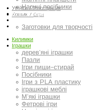
Наочні посібники
Увійти / Реєстрація
Електронний матеріал
Кошик /
0
грн
Творчість та канцтовари
Заготовки для творчості
Килимки
Іграшки
дерев’яні іграшки
Пазли
Ігри пиши-стирай
Посібники
Ігри з PLA пластику
іграшкові меблі
М’які іграшки
Фетрові ігри