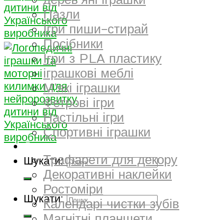
дерев’яні іграшки
Пазли
Ігри пиши-стирай
Посібники
Ігри з PLA пластику
іграшкові меблі
М’які іграшки
Фетрові ігри
Настільні ігри
Спортивні іграшки
Декор
Трафарети для декору
Шукати:
Декоративні наклейки
Ростоміри
Шукати:
Календарі чистки зубів
Магнітні планшети