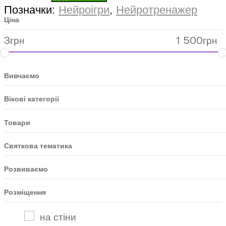
Позначки:
Нейроігри
,
Нейротренажер
Ціна
3
грн
1 500
грн
Вивчаємо
Вікові категоріі
Товари
Святкова тематика
Розвиваємо
Розміщення
на стіни