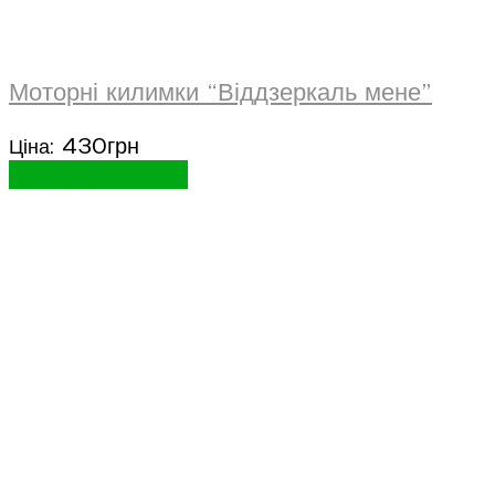
Моторні килимки “Віддзеркаль мене”
430
грн
Ціна:
Додати в кошик