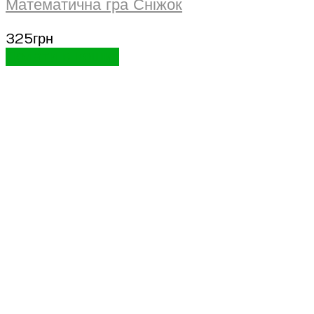
Математична гра Сніжок
325
грн
Додати в кошик