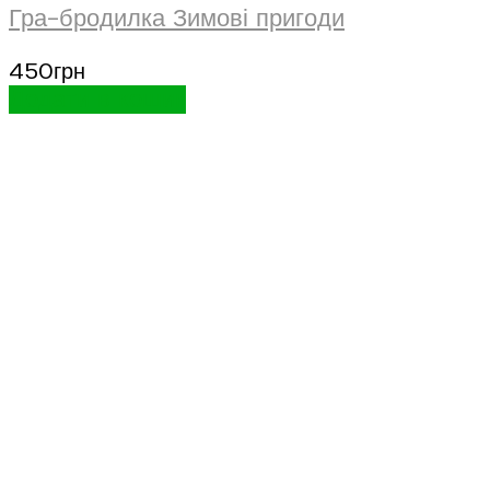
Гра-бродилка Зимові пригоди
450
грн
Додати в кошик