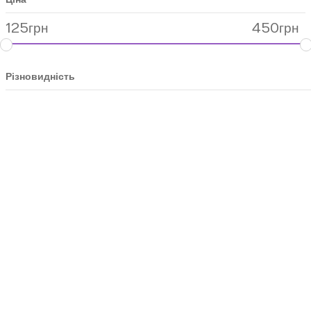
125
грн
450
грн
Різновидність