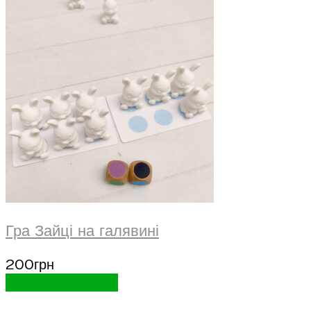
Гра Зайці на галявині
200
грн
Додати в кошик