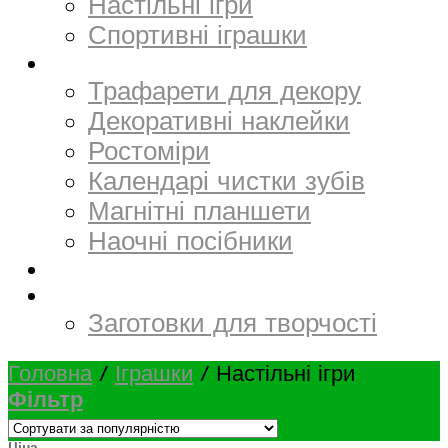
Настільні ігри
Спортивні іграшки
Декор
Трафарети для декору
Декоративні наклейки
Ростоміри
Календарі чистки зубів
Магнітні планшети
Наочні посібники
Електронний матеріал
Творчість та канцтовари
Заготовки для творчості
Головна
/
Іграшки
/
Настільні ігри
Фільтр
Ціна