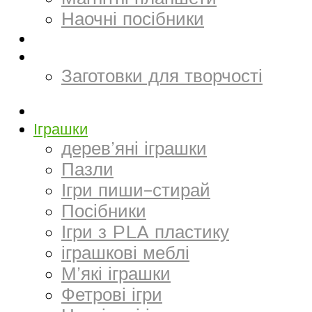
Наочні посібники
Електронний матеріал
Творчість та канцтовари
Заготовки для творчості
Килимки
Іграшки
дерев’яні іграшки
Пазли
Ігри пиши-стирай
Посібники
Ігри з PLA пластику
іграшкові меблі
М’які іграшки
Фетрові ігри