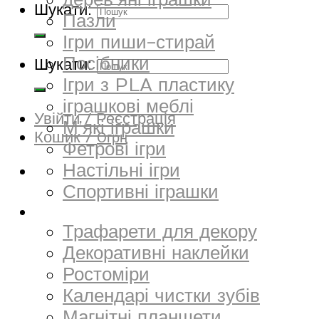
дерев’яні іграшки
Шукати:
Пазли
Ігри пиши-стирай
Посібники
Шукати:
Ігри з PLA пластику
іграшкові меблі
Увійти / Реєстрація
М’які іграшки
Кошик /
0
грн
Фетрові ігри
Настільні ігри
Спортивні іграшки
Декор
Трафарети для декору
Декоративні наклейки
Ростоміри
Календарі чистки зубів
Магнітні планшети