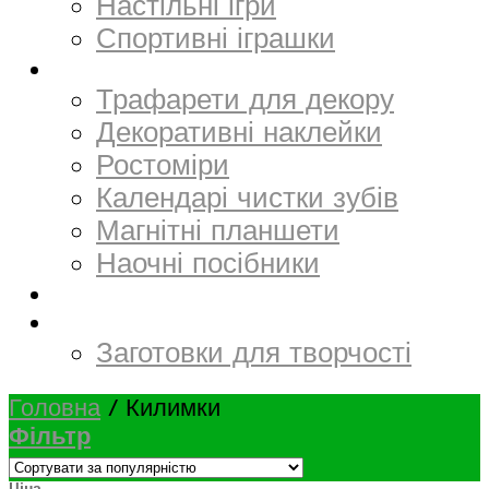
Настільні ігри
Спортивні іграшки
Декор
Трафарети для декору
Декоративні наклейки
Ростоміри
Календарі чистки зубів
Магнітні планшети
Наочні посібники
Електронний матеріал
Творчість та канцтовари
Заготовки для творчості
Головна
/
Килимки
Фільтр
Ціна