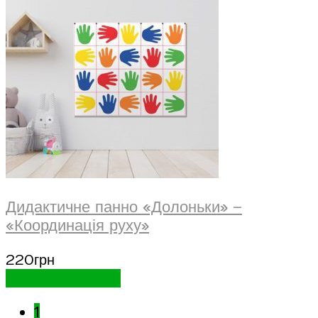
Дидактичне панно «Долоньки» –
«Координація руху»
220
грн
Додати в кошик
1