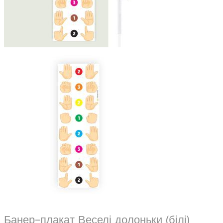
Банер-плакат Веселі долоньки (білі)