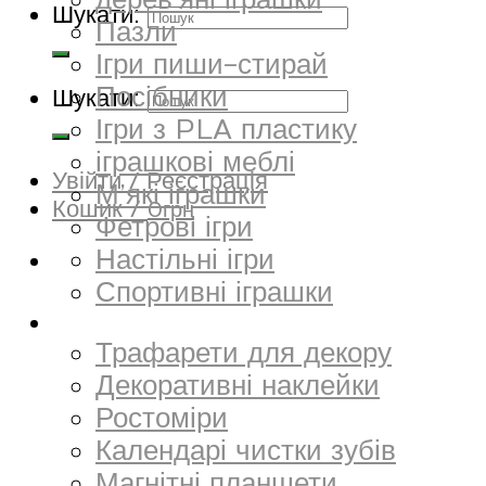
дерев’яні іграшки
Шукати:
Пазли
Ігри пиши-стирай
Посібники
Шукати:
Ігри з PLA пластику
іграшкові меблі
Увійти / Реєстрація
М’які іграшки
Кошик /
0
грн
Фетрові ігри
Настільні ігри
Спортивні іграшки
Декор
Трафарети для декору
Декоративні наклейки
Ростоміри
Календарі чистки зубів
Магнітні планшети