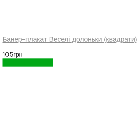
Банер-плакат Веселі долоньки (квадрати)
105
грн
Додати в кошик