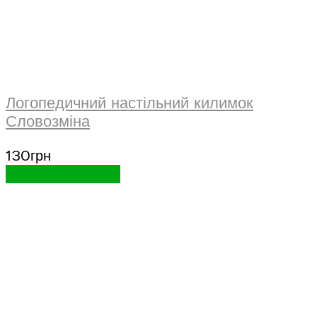
Логопедичний настільний килимок
Словозміна
130
грн
Додати в кошик