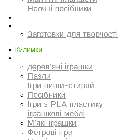
Наочні посібники
Електронний матеріал
Творчість та канцтовари
Заготовки для творчості
Килимки
Іграшки
дерев’яні іграшки
Пазли
Ігри пиши-стирай
Посібники
Ігри з PLA пластику
іграшкові меблі
М’які іграшки
Фетрові ігри