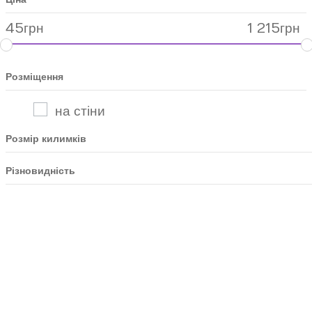
45
грн
1 215
грн
Розміщення
на стіни
Розмір килимків
Різновидність