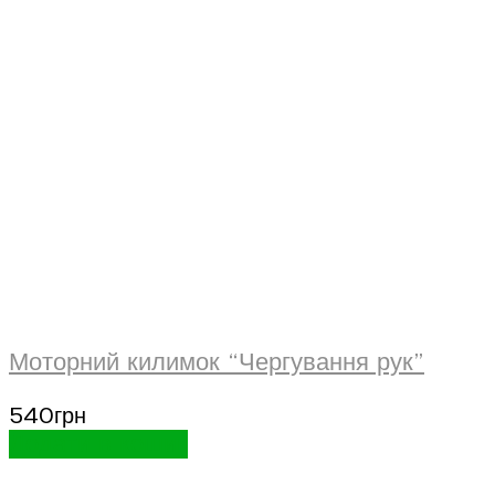
Моторний килимок “Чергування рук”
540
грн
Додати в кошик