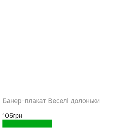
Банер-плакат Веселі долоньки
105
грн
Додати в кошик