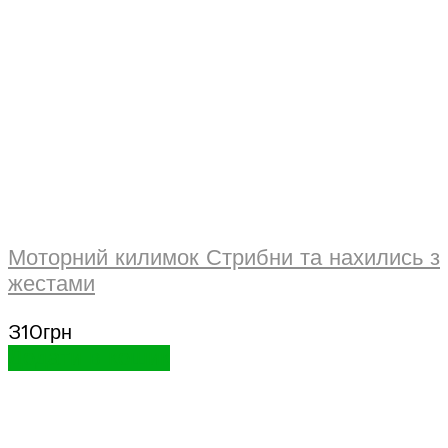
Моторний килимок Стрибни та нахились з
жестами
310
грн
Додати в кошик