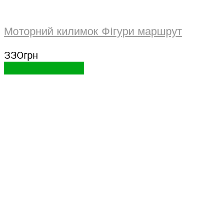
Моторний килимок Фiгури маршрут
330
грн
Додати в кошик