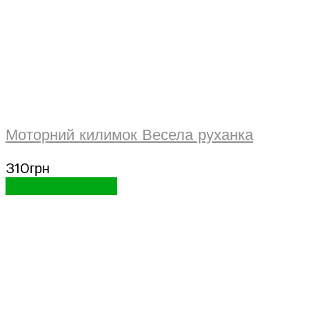
Моторний килимок Весела руханка
310
грн
Додати в кошик