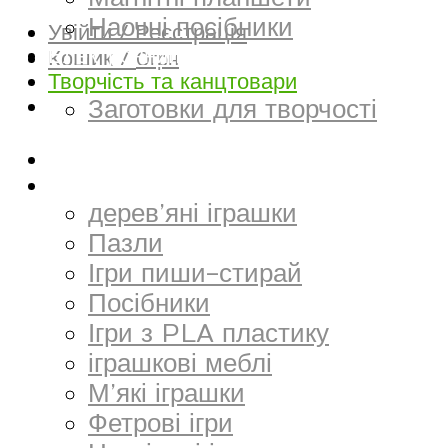
Наочні посібники
Увійти / Реєстрація
Електронний матеріал
Кошик /
0
грн
Творчість та канцтовари
Заготовки для творчості
Килимки
Іграшки
дерев’яні іграшки
Пазли
Ігри пиши-стирай
Посібники
Ігри з PLA пластику
іграшкові меблі
М’які іграшки
Фетрові ігри