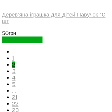
Дерев’яна іграшка для дітей Павучок 10
шт
50
грн
Додати в кошик
1
2
3
4
5
…
21
22
23