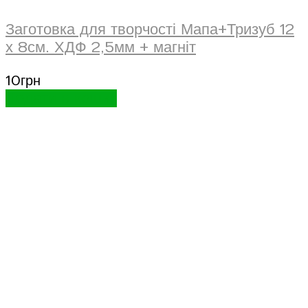
Заготовка для творчості Мапа+Тризуб 12
х 8см. ХДФ 2,5мм + магніт
10
грн
Додати в кошик