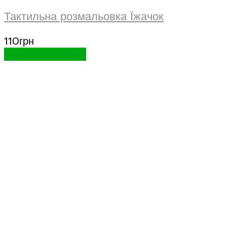
Тактильна розмальовка Їжачок
110
грн
Додати в кошик