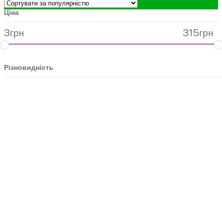
Ціна
3
грн
315
грн
Різновидність