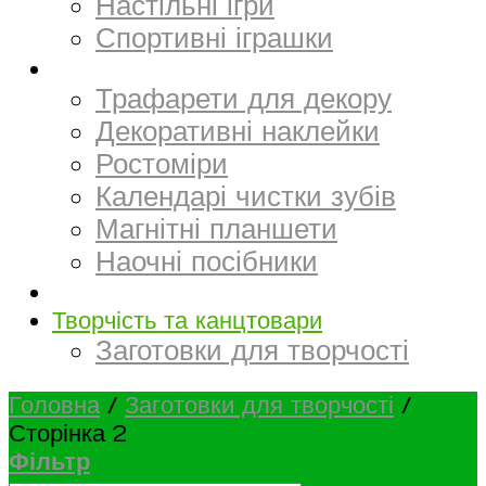
Настільні ігри
Спортивні іграшки
Декор
Трафарети для декору
Декоративні наклейки
Ростоміри
Календарі чистки зубів
Магнітні планшети
Наочні посібники
Електронний матеріал
Творчість та канцтовари
Заготовки для творчості
Головна
/
Заготовки для творчості
/
Сторінка 2
Фільтр