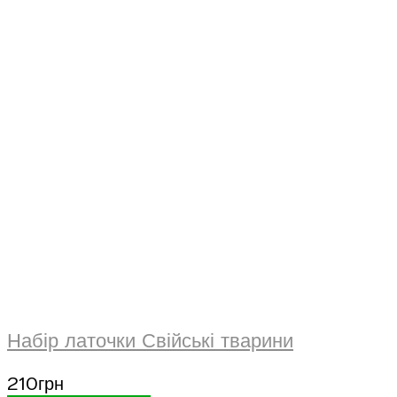
Набір латочки Свійські тварини
210
грн