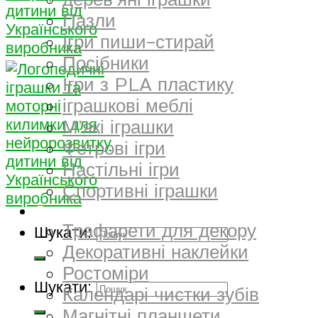
дерев’яні іграшки
Пазли
Ігри пиши-стирай
Посібники
Ігри з PLA пластику
іграшкові меблі
М’які іграшки
Фетрові ігри
Настільні ігри
Спортивні іграшки
Декор
Трафарети для декору
Шукати:
Декоративні наклейки
Ростоміри
Шукати:
Календарі чистки зубів
Магнітні планшети