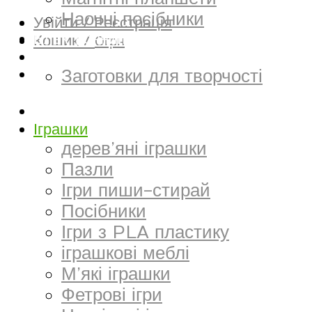
Наочні посібники
Увійти / Реєстрація
Електронний матеріал
Кошик /
0
грн
Творчість та канцтовари
Заготовки для творчості
Килимки
Іграшки
дерев’яні іграшки
Пазли
Ігри пиши-стирай
Посібники
Ігри з PLA пластику
іграшкові меблі
М’які іграшки
Фетрові ігри