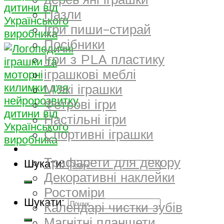
дерев’яні іграшки
Пазли
Ігри пиши-стирай
Посібники
Ігри з PLA пластику
іграшкові меблі
М’які іграшки
Фетрові ігри
Настільні ігри
Спортивні іграшки
Декор
Трафарети для декору
Шукати:
Декоративні наклейки
Ростоміри
Шукати:
Календарі чистки зубів
Магнітні планшети