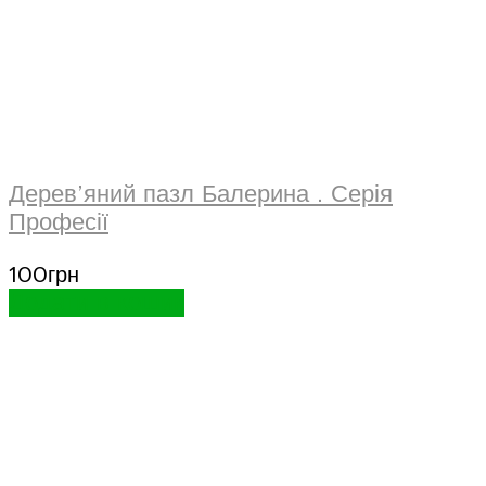
Дерев’яний пазл Балерина . Серія
Професії
100
грн
Додати в кошик