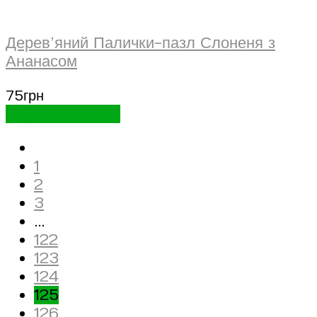
Дерев’яний Палички-пазл Слоненя з
Ананасом
75
грн
Додати в кошик
1
2
3
…
122
123
124
125
126