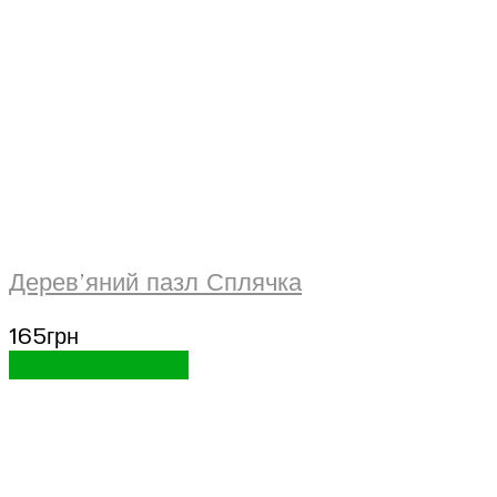
Дерев’яний пазл Сплячка
165
грн
Додати в кошик