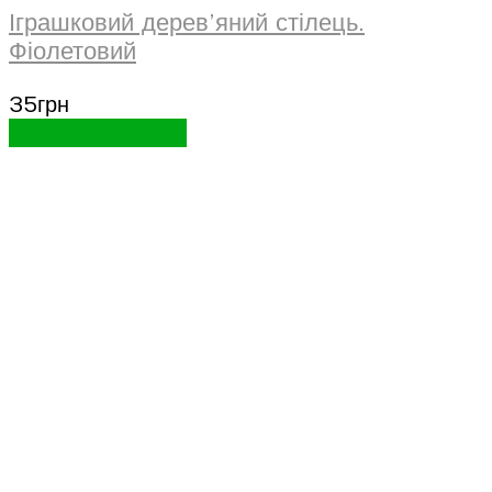
Іграшковий дерев’яний стілець.
Фіолетовий
35
грн
Додати в кошик