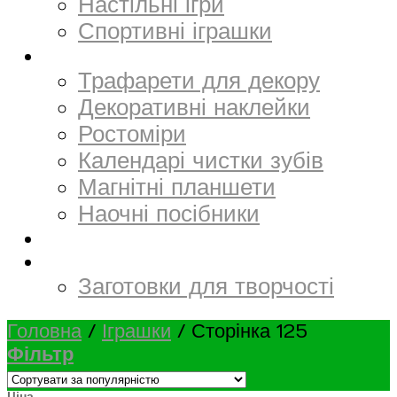
Настільні ігри
Спортивні іграшки
Декор
Трафарети для декору
Декоративні наклейки
Ростоміри
Календарі чистки зубів
Магнітні планшети
Наочні посібники
Електронний матеріал
Творчість та канцтовари
Заготовки для творчості
Головна
/
Іграшки
/
Сторінка 125
Фільтр
Ціна